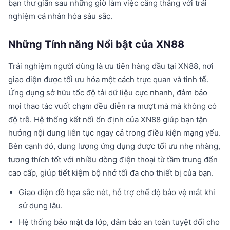
bạn thư giãn sau những giờ làm việc căng thẳng với trải
nghiệm cá nhân hóa sâu sắc.
Những Tính năng Nổi bật của XN88
Trải nghiệm người dùng là ưu tiên hàng đầu tại XN88, nơi
giao diện được tối ưu hóa một cách trực quan và tinh tế.
Ứng dụng sở hữu tốc độ tải dữ liệu cực nhanh, đảm bảo
mọi thao tác vuốt chạm đều diễn ra mượt mà mà không có
độ trễ. Hệ thống kết nối ổn định của XN88 giúp bạn tận
hưởng nội dung liên tục ngay cả trong điều kiện mạng yếu.
Bên cạnh đó, dung lượng ứng dụng được tối ưu nhẹ nhàng,
tương thích tốt với nhiều dòng điện thoại từ tầm trung đến
cao cấp, giúp tiết kiệm bộ nhớ tối đa cho thiết bị của bạn.
Giao diện đồ họa sắc nét, hỗ trợ chế độ bảo vệ mắt khi
sử dụng lâu.
Hệ thống bảo mật đa lớp, đảm bảo an toàn tuyệt đối cho