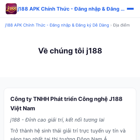
j188 APK Chính Thức - Đăng nhập & Đăng ký Dễ Dàng
j188 APK Chính Thức - Đăng nhập & Đăng ký Dễ Dàng
›
Địa điểm
Về chúng tôi j188
Công ty TNHH Phát triển Công nghệ J188
Việt Nam
j188 - Đỉnh cao giải trí, kết nối tương lai
Trở thành hệ sinh thái giải trí trực tuyến uy tín và
sáng tạo nhất tại thị trường Đông Nam Á.