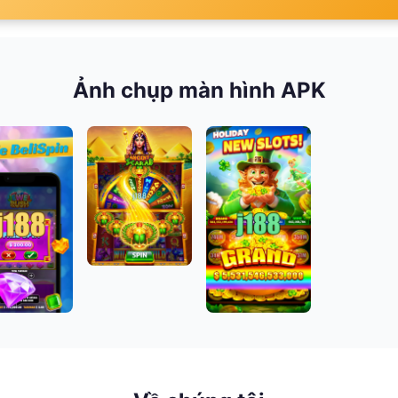
Ảnh chụp màn hình APK