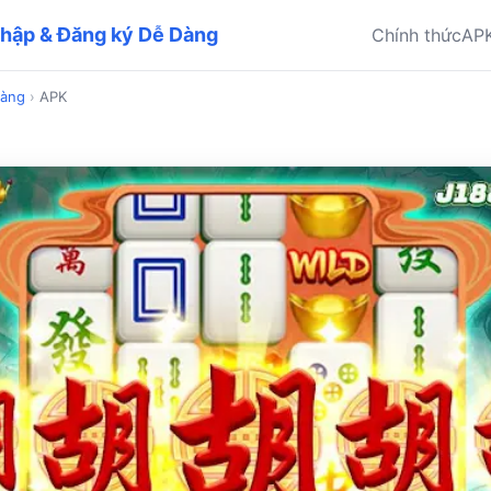
nhập & Đăng ký Dễ Dàng
Chính thức
AP
Dàng
›
APK