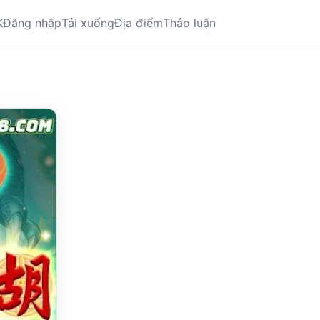
K
Đăng nhập
Tải xuống
Địa điểm
Thảo luận