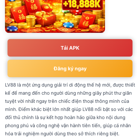
Tải APK
Đăng ký ngay
LV88 là một ứng dụng giải trí di động thế hệ mới, được thiết
kế để mang đến cho người dùng những giây phút thư giãn
tuyệt vời nhất ngay trên chiếc điện thoại thông minh của
mình. Điểm khác biệt lớn nhất giúp LV88 nổi bật so với các
đối thủ chính là sự kết hợp hoàn hảo giữa kho nội dung
phong phú và công nghệ vận hành tiên tiến, giúp cá nhân
hóa trải nghiệm người dùng theo sở thích riêng biệt.