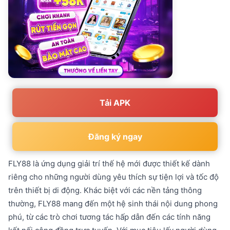
Tải APK
Đăng ký ngay
FLY88 là ứng dụng giải trí thế hệ mới được thiết kế dành
riêng cho những người dùng yêu thích sự tiện lợi và tốc độ
trên thiết bị di động. Khác biệt với các nền tảng thông
thường, FLY88 mang đến một hệ sinh thái nội dung phong
phú, từ các trò chơi tương tác hấp dẫn đến các tính năng