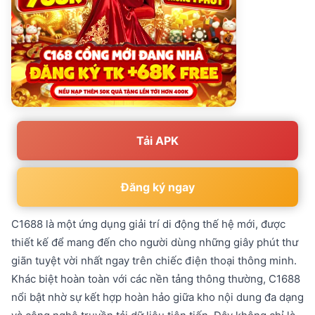
Tải APK
Đăng ký ngay
C1688 là một ứng dụng giải trí di động thế hệ mới, được
thiết kế để mang đến cho người dùng những giây phút thư
giãn tuyệt vời nhất ngay trên chiếc điện thoại thông minh.
Khác biệt hoàn toàn với các nền tảng thông thường, C1688
nổi bật nhờ sự kết hợp hoàn hảo giữa kho nội dung đa dạng