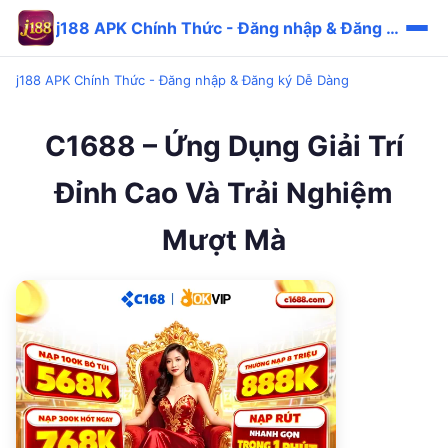
j188 APK Chính Thức - Đăng nhập & Đăng ký Dễ Dàng
j188 APK Chính Thức - Đăng nhập & Đăng ký Dễ Dàng
C1688 – Ứng Dụng Giải Trí
Đỉnh Cao Và Trải Nghiệm
Mượt Mà